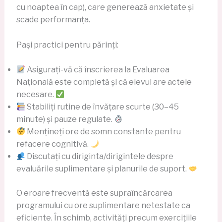
cu noaptea în cap), care generează anxietate și
scade performanța.
Pași practici pentru părinți:
Asigurați-vă că înscrierea la Evaluarea
Națională este completă și că elevul are actele
necesare.
Stabiliți rutine de învățare scurte (30–45
minute) și pauze regulate.
Mențineți ore de somn constante pentru
refacere cognitivă.
Discutați cu diriginta/dirigintele despre
evaluările suplimentare și planurile de suport.
O eroare frecventă este supraîncărcarea
programului cu ore suplimentare netestate ca
eficiente. În schimb, activități precum exercițiile