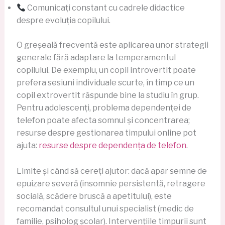
Comunicați constant cu cadrele didactice
despre evoluția copilului.
O greșeală frecventă este aplicarea unor strategii
generale fără adaptare la temperamentul
copilului. De exemplu, un copil introvertit poate
prefera sesiuni individuale scurte, în timp ce un
copil extrovertit răspunde bine la studiu în grup.
Pentru adolescenți, problema dependenței de
telefon poate afecta somnul și concentrarea;
resurse despre gestionarea timpului online pot
ajuta:
resurse despre dependența de telefon
.
Limite și când să cereți ajutor: dacă apar semne de
epuizare severă (insomnie persistentă, retragere
socială, scădere bruscă a apetitului), este
recomandat consultul unui specialist (medic de
familie, psiholog școlar). Intervențiile timpurii sunt