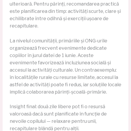
ulterioară. Pentru părinți, recomandarea practică
este planificarea din timp: activități scurte, clare și
echilibrate între odihnă și exerciții ușoare de
recapitulare.
La nivelul comunității, primăriile și ONG-urile
organizează frecvent evenimente dedicate
copiilor în jurul datei de 1 iunie. Aceste
evenimente favorizează incluziunea socială și
accesul la activități culturale. Un contraexemplu:
în localitățile rurale cu resurse limitate, accesul la
astfel de activități poate fi redus, iar soluțiile locale
implică colaborarea părinți-școală-primărie.
Insight final: două zile libere pot fi o resursă
valoroasă dacă sunt planificate în funcție de
nevoile copilului — relaxare pentru unii,
recapitulare blândă pentru alții.