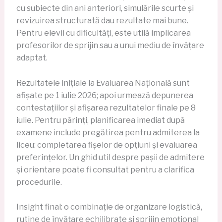
cu subiecte din ani anteriori, simulările scurte și
revizuirea structurată dau rezultate mai bune.
Pentru elevii cu dificultăți, este utilă implicarea
profesorilor de sprijin sau a unui mediu de învățare
adaptat.
Rezultatele inițiale la Evaluarea Națională sunt
afișate pe 1 iulie 2026; apoi urmează depunerea
contestațiilor și afișarea rezultatelor finale pe 8
iulie. Pentru părinți, planificarea imediat după
examene include pregătirea pentru admiterea la
liceu: completarea fișelor de opțiuni și evaluarea
preferințelor. Un ghid util despre pașii de admitere
și orientare poate fi consultat pentru a clarifica
procedurile.
Insight final: o combinație de organizare logistică,
rutine de învățare echilibrate și sprijin emoțional