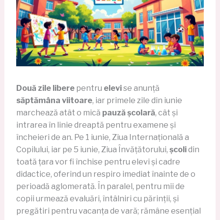
Două zile libere
pentru
elevi
se anunță
săptămâna viitoare
, iar primele zile din iunie
marchează atât o mică
pauză școlară
, cât și
intrarea în linie dreaptă pentru examene și
încheieri de an. Pe 1 iunie, Ziua Internațională a
Copilului, iar pe 5 iunie, Ziua Învățătorului,
școli
din
toată țara vor fi închise pentru elevi și cadre
didactice, oferind un respiro imediat înainte de o
perioadă aglomerată. În paralel, pentru mii de
copii urmează evaluări, întâlniri cu părinții, și
pregătiri pentru vacanța de vară; rămâne esențial