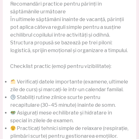
Recomandări practice pentru părinți în
săptămânile următoare
În ultimele săptămâni înainte de vacanță, părinții
pot aplica câteva reguli simple pentru a susține
echilibrul copilului între activități și odihnă.
Structura propusă se bazează pe trei piloni:
logistică, sprijin emoțional și organizare a timpului.
Checklist practic (emoji pentru vizibilitate):
Verificați datele importante (examene, ultimele
zile de curs) și marcați-le într-un calendar familal.
Stabiliți rutine zilnice scurte pentru
recapitulare (30–45 minute) înainte de somn.
Asigurați mese echilibrate și hidratare în
special în zilele de examen.
Practicați tehnici simple de relaxare (respirație,
plimbări scurte) pentru gestionarea emoțiilor.