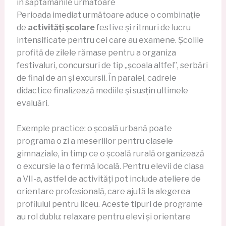
în săptămânile următoare
Perioada imediat următoare aduce o combinație
de
activități școlare
festive și ritmuri de lucru
intensificate pentru cei care au examene. Școlile
profită de zilele rămase pentru a organiza
festivaluri, concursuri de tip „școala altfel”, serbări
de final de an și excursii. În paralel, cadrele
didactice finalizează mediile și susțin ultimele
evaluări.
Exemple practice: o școală urbană poate
programa o zi a meseriilor pentru clasele
gimnaziale, în timp ce o școală rurală organizează
o excursie la o fermă locală. Pentru elevii de clasa
a VII-a, astfel de activități pot include ateliere de
orientare profesională, care ajută la alegerea
profilului pentru liceu. Aceste tipuri de programe
au rol dublu: relaxare pentru elevi și orientare