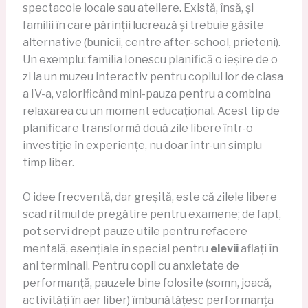
spectacole locale sau ateliere. Există, însă, și
familii în care părinții lucrează și trebuie găsite
alternative (bunicii, centre after-school, prieteni).
Un exemplu: familia Ionescu planifică o ieșire de o
zi la un muzeu interactiv pentru copilul lor de clasa
a IV-a, valorificând mini-pauza pentru a combina
relaxarea cu un moment educațional. Acest tip de
planificare transformă două zile libere într-o
investiție în experiențe, nu doar într-un simplu
timp liber.
O idee frecventă, dar greșită, este că zilele libere
scad ritmul de pregătire pentru examene; de fapt,
pot servi drept pauze utile pentru refacere
mentală, esențiale în special pentru
elevii
aflați în
ani terminali. Pentru copii cu anxietate de
performanță, pauzele bine folosite (somn, joacă,
activități în aer liber) îmbunătățesc performanța