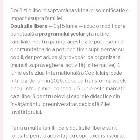
Două zile libere săptămâna viitoare: semnificație și
impact asupra familiei
Două zile libere
— 1 și 5 iunie — aduc o modificare
punctuală a
programului școlar
și a rutinei
familiale. Pentru părinți, aceste zile pot însemna
oportunitatea de a petrece timp suplimentar cu
copiii, dar pot aduce și provocări de organizare
(muncă, supraveghere, activități alternative). 1
iunie este Ziua Internațională a Copilului și cade
într-o zi de luni în 2026, ceea ce transformă week-
endul într-un mini-concediu. 5 iunie este marcată
ca zi liberă pentru elevi și cadrele didactice din
învățământul preuniversitar, dedicată Zilei
Învățătorului.
Pentru multe familii, cele două zile libere sunt
folosite pentru activități cu copii: excursii scurte,