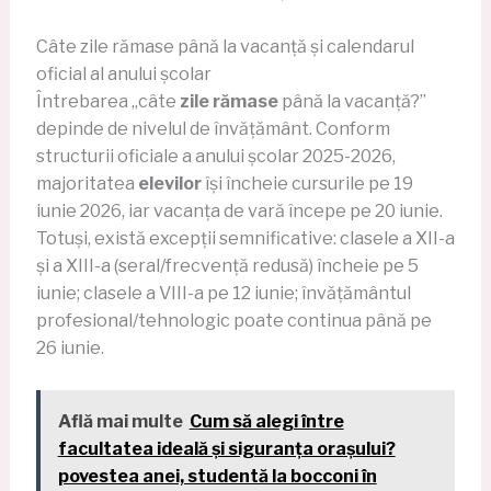
Câte zile rămase până la vacanță și calendarul
oficial al anului școlar
Întrebarea „câte
zile rămase
până la vacanță?”
depinde de nivelul de învățământ. Conform
structurii oficiale a anului școlar 2025-2026,
majoritatea
elevilor
își încheie cursurile pe 19
iunie 2026, iar vacanța de vară începe pe 20 iunie.
Totuși, există excepții semnificative: clasele a XII-a
și a XIII-a (seral/frecvență redusă) încheie pe 5
iunie; clasele a VIII-a pe 12 iunie; învățământul
profesional/tehnologic poate continua până pe
26 iunie.
Află mai multe
Cum să alegi între
facultatea ideală și siguranța orașului?
povestea anei, studentă la bocconi în