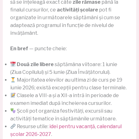
să se înțeleagă exact câte
zile rămase
până la
finalul cursurilor, ce
activități școlare
pot fi
organizate în următoarele săptămâni și cum se
adaptează programul în funcție de nivelul de
învățământ.
En bref
— puncte cheie:
Două zile libere
săptămâna viitoare: 1 iunie
(Ziua Copilului) și 5 iunie (Ziua Învățătorului).
Majoritatea elevilor au ultima zi de curs pe 19
iunie 2026; există excepții pentru clase terminale.
Clasele a VIII-a și a XII-a intră în perioade de
examen imediat după încheierea cursurilor.
Școli pot organiza festivități, excursii sau
activități tematice în săptămânile următoare.
Resurse utile:
idei pentru vacanță
,
calendarul
școlar 2026-2027
.