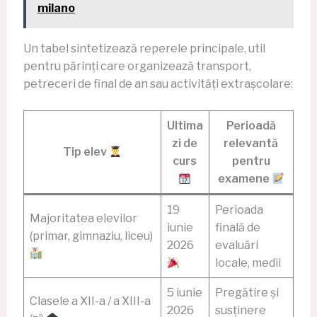
milano
Un tabel sintetizează reperele principale, util
pentru părinți care organizează transport,
petreceri de final de an sau activități extrașcolare:
Ultima
Perioadă
zi de
relevantă
Tip elev
curs
pentru
examene
19
Perioada
Majoritatea elevilor
iunie
finală de
(primar, gimnaziu, liceu)
2026
evaluări
locale, medii
5 iunie
Pregătire și
Clasele a XII-a / a XIII-a
2026
susținere