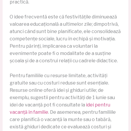
practică.
O idee frecventă este că festivitățile diminuează
valoarea educațională a ultimelor zile; dimpotrivă,
atunci când sunt bine planificate, ele consolidează
competențe sociale, lucru în echipă și motivația.
Pentru părinți, implicarea ca voluntari la
evenimente poate fi o modalitate de a susține
școala și de a construi relații cu cadrele didactice.
Pentru familiile cu resurse limitate, activități
gratuite sau cu costuri reduse sunt esențiale.
Resurse online oferă idei și ghiduri utile; de
exemplu, sugestii pentru activități de 1 iunie sau
idei de vacanță pot fi consultate la
idei pentru
vacanță în familie
. De asemenea, pentru familiile
care planifică o vacanță la munte sau o tabără,
există ghiduri dedicate ce evaluează costuri și