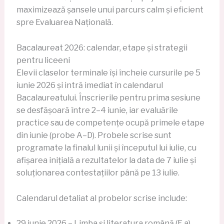
maximizează șansele unui parcurs calm și eficient
spre Evaluarea Națională.
Bacalaureat 2026: calendar, etape și strategii
pentru liceeni
Elevii claselor terminale își încheie cursurile pe 5
iunie 2026 și intră imediat în calendarul
Bacalaureatului. Înscrierile pentru prima sesiune
se desfășoară între 2–4 iunie, iar evaluările
practice sau de competențe ocupă primele etape
din iunie (probe A–D). Probele scrise sunt
programate la finalul lunii și începutul lui iulie, cu
afișarea inițială a rezultatelor la data de 7 iulie și
soluționarea contestațiilor până pe 13 iulie.
Calendarul detaliat al probelor scrise include:
29 iunie 2026 – Limba și literatura română (E.a)