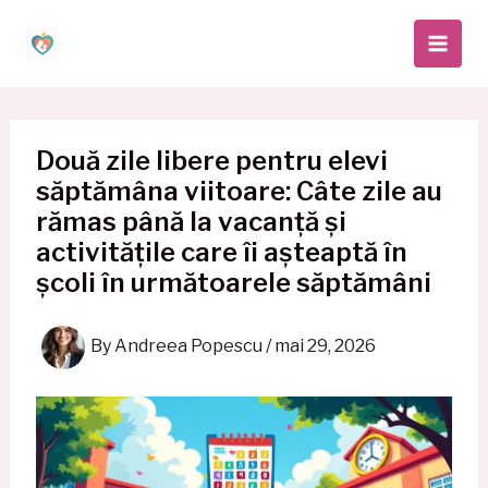
Skip
to
content
Două zile libere pentru elevi
săptămâna viitoare: Câte zile au
rămas până la vacanță și
activitățile care îi așteaptă în
școli în următoarele săptămâni
By
Andreea Popescu
/
mai 29, 2026