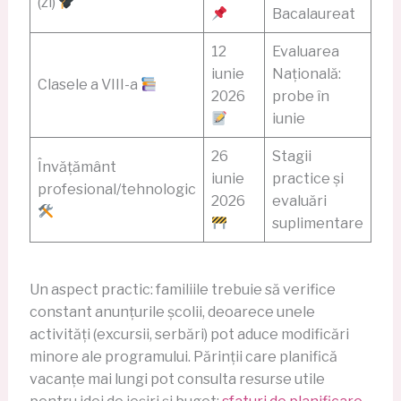
(zi)
Bacalaureat
12
Evaluarea
iunie
Națională:
Clasele a VIII-a
2026
probe în
iunie
26
Stagii
Învățământ
iunie
practice și
profesional/tehnologic
2026
evaluări
suplimentare
Un aspect practic: familiile trebuie să verifice
constant anunțurile școlii, deoarece unele
activități (excursii, serbări) pot aduce modificări
minore ale programului. Părinții care planifică
vacanțe mai lungi pot consulta resurse utile